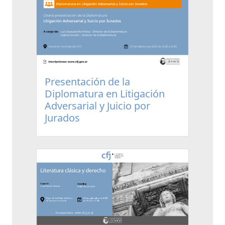
Presentación de la
Diplomatura en Litigación
Adversarial y Juicio por
Jurados