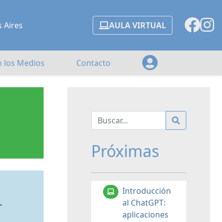
s Aires
AULA VIRTUAL
n los Medios
Contacto
Próximas
Introducción
–
al ChatGPT:
aplicaciones