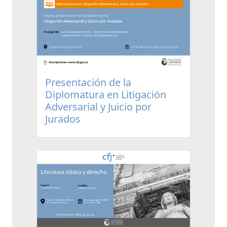
Presentación de la
Diplomatura en Litigación
Adversarial y Juicio por
Jurados