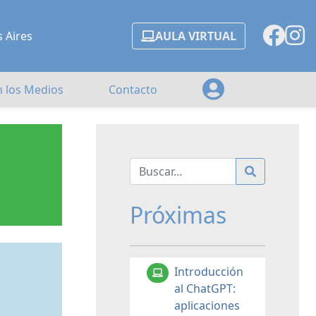
s Aires
AULA VIRTUAL
n los Medios
Contacto
Próximas
Introducción
al ChatGPT:
aplicaciones