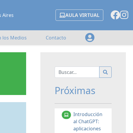
s Aires
AULA VIRTUAL
n los Medios
Contacto
Próximas
Introducción
al ChatGPT:
aplicaciones