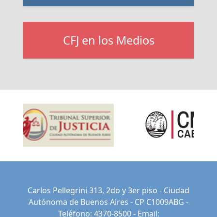
CFJ en los Medios
Carlos Pellegrini 313, 2do y 3er piso - Ciudad
Autónoma de Buenos Aires - CP C1009ABG -
Teléfono: 4370-8500 - Email: